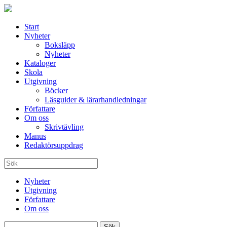
Start
Nyheter
Boksläpp
Nyheter
Kataloger
Skola
Utgivning
Böcker
Läsguider & lärarhandledningar
Författare
Om oss
Skrivtävling
Manus
Redaktörsuppdrag
Nyheter
Utgivning
Författare
Om oss