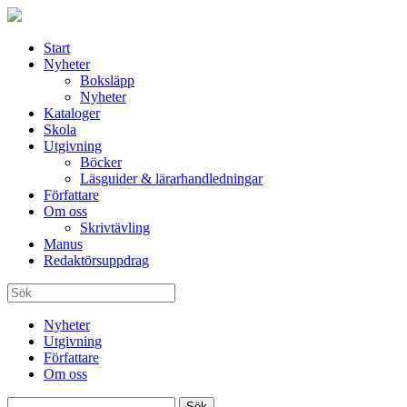
Start
Nyheter
Boksläpp
Nyheter
Kataloger
Skola
Utgivning
Böcker
Läsguider & lärarhandledningar
Författare
Om oss
Skrivtävling
Manus
Redaktörsuppdrag
Nyheter
Utgivning
Författare
Om oss