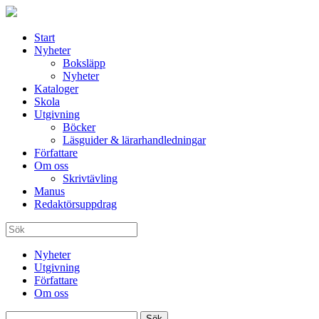
Start
Nyheter
Boksläpp
Nyheter
Kataloger
Skola
Utgivning
Böcker
Läsguider & lärarhandledningar
Författare
Om oss
Skrivtävling
Manus
Redaktörsuppdrag
Nyheter
Utgivning
Författare
Om oss