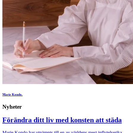
Marie Kondo.
Nyheter
Förändra ditt liv med konsten att städa
Marie Kondo har utnämnts till en av världens mest inflytelserika...