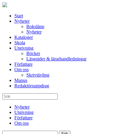
Start
Nyheter
Boksläpp
Nyheter
Kataloger
Skola
Utgivning
Böcker
Läsguider & lärarhandledningar
Författare
Om oss
Skrivtävling
Manus
Redaktörsuppdrag
Nyheter
Utgivning
Författare
Om oss