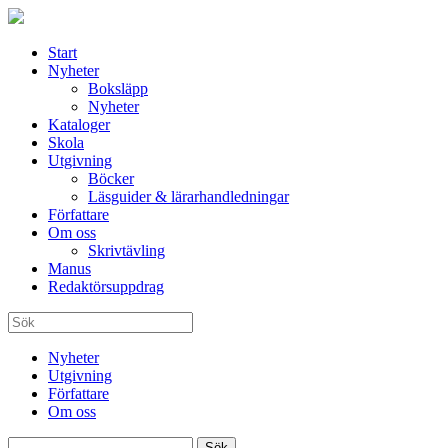
Start
Nyheter
Boksläpp
Nyheter
Kataloger
Skola
Utgivning
Böcker
Läsguider & lärarhandledningar
Författare
Om oss
Skrivtävling
Manus
Redaktörsuppdrag
Nyheter
Utgivning
Författare
Om oss