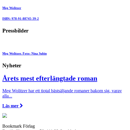
Meg Wolitzer
ISBN: 978-91-88745-39-2
Pressbilder
Meg Wolitzer. Foto: Nina Subin
Nyheter
Årets mest efterlängtade roman
Meg Wolitzer har ett tiotal bästsäljande romaner bakom sig, varav
alla...
Läs mer
Bookmark Förlag