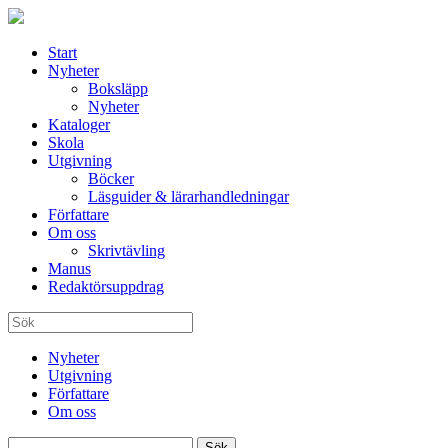
Start
Nyheter
Boksläpp
Nyheter
Kataloger
Skola
Utgivning
Böcker
Läsguider & lärarhandledningar
Författare
Om oss
Skrivtävling
Manus
Redaktörsuppdrag
Nyheter
Utgivning
Författare
Om oss