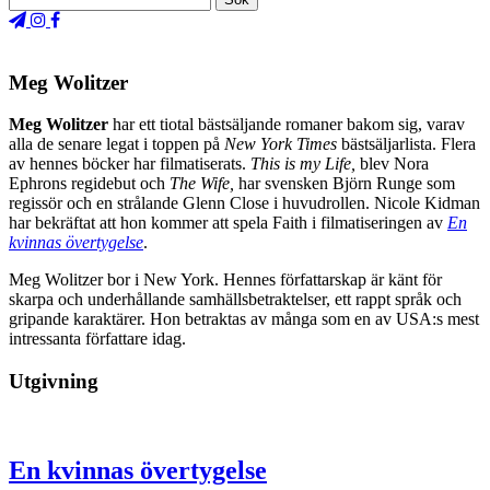
Meg Wolitzer
Meg Wolitzer
har ett tiotal bästsäljande romaner bakom sig, varav
alla de senare legat i toppen på
New York Times
bästsäljarlista. Flera
av hennes böcker har filmatiserats.
This is my Life,
blev Nora
Ephrons regidebut och
The Wife,
har svensken Björn Runge som
regissör och en strålande Glenn Close i huvudrollen. Nicole Kidman
har bekräftat att hon kommer att spela Faith i filmatiseringen av
En
kvinnas övertygelse
.
Meg Wolitzer bor i New York. Hennes författarskap är känt för
skarpa och underhållande samhällsbetraktelser, ett rappt språk och
gripande karaktärer. Hon betraktas av många som en av USA:s mest
intressanta författare idag.
Utgivning
En kvinnas övertygelse