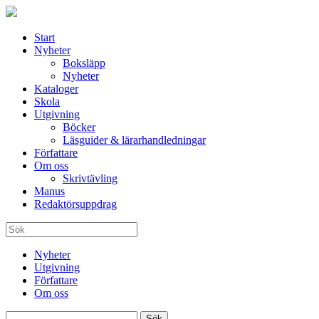
Start
Nyheter
Boksläpp
Nyheter
Kataloger
Skola
Utgivning
Böcker
Läsguider & lärarhandledningar
Författare
Om oss
Skrivtävling
Manus
Redaktörsuppdrag
Nyheter
Utgivning
Författare
Om oss