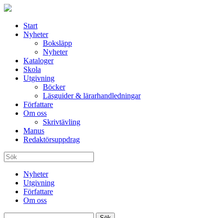
Start
Nyheter
Boksläpp
Nyheter
Kataloger
Skola
Utgivning
Böcker
Läsguider & lärarhandledningar
Författare
Om oss
Skrivtävling
Manus
Redaktörsuppdrag
Nyheter
Utgivning
Författare
Om oss