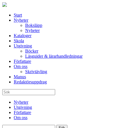
Start
Nyheter
Boksläpp
Nyheter
Kataloger
Skola
Utgivning
Böcker
Läsguider & lärarhandledningar
Författare
Om oss
Skrivtävling
Manus
Redaktörsuppdrag
Nyheter
Utgivning
Författare
Om oss