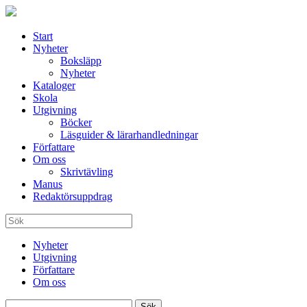
Start
Nyheter
Boksläpp
Nyheter
Kataloger
Skola
Utgivning
Böcker
Läsguider & lärarhandledningar
Författare
Om oss
Skrivtävling
Manus
Redaktörsuppdrag
Nyheter
Utgivning
Författare
Om oss