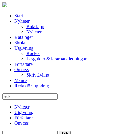
Start
Nyheter
Boksläpp
Nyheter
Kataloger
Skola
Utgivning
Böcker
Läsguider & lärarhandledningar
Författare
Om oss
Skrivtävling
Manus
Redaktörsuppdrag
Nyheter
Utgivning
Författare
Om oss