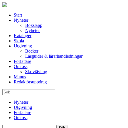
Start
Nyheter
Boksläpp
Nyheter
Kataloger
Skola
Utgivning
Böcker
Läsguider & lärarhandledningar
Författare
Om oss
Skrivtävling
Manus
Redaktörsuppdrag
Nyheter
Utgivning
Författare
Om oss