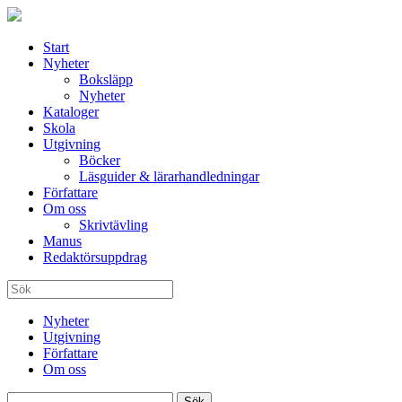
Start
Nyheter
Boksläpp
Nyheter
Kataloger
Skola
Utgivning
Böcker
Läsguider & lärarhandledningar
Författare
Om oss
Skrivtävling
Manus
Redaktörsuppdrag
Nyheter
Utgivning
Författare
Om oss