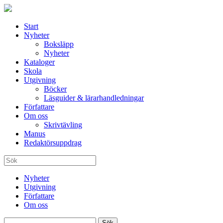
Start
Nyheter
Boksläpp
Nyheter
Kataloger
Skola
Utgivning
Böcker
Läsguider & lärarhandledningar
Författare
Om oss
Skrivtävling
Manus
Redaktörsuppdrag
Nyheter
Utgivning
Författare
Om oss