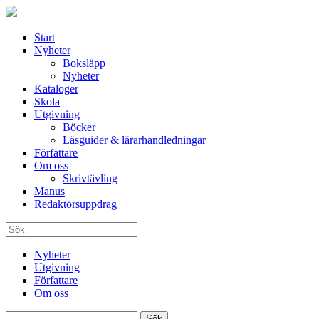
Start
Nyheter
Boksläpp
Nyheter
Kataloger
Skola
Utgivning
Böcker
Läsguider & lärarhandledningar
Författare
Om oss
Skrivtävling
Manus
Redaktörsuppdrag
Nyheter
Utgivning
Författare
Om oss