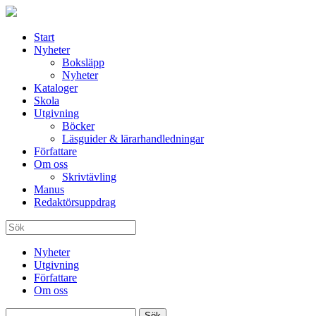
Start
Nyheter
Boksläpp
Nyheter
Kataloger
Skola
Utgivning
Böcker
Läsguider & lärarhandledningar
Författare
Om oss
Skrivtävling
Manus
Redaktörsuppdrag
Nyheter
Utgivning
Författare
Om oss