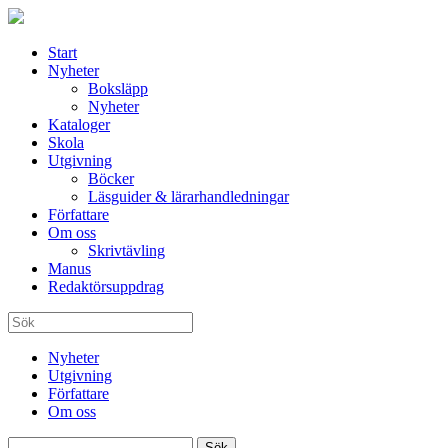
Start
Nyheter
Boksläpp
Nyheter
Kataloger
Skola
Utgivning
Böcker
Läsguider & lärarhandledningar
Författare
Om oss
Skrivtävling
Manus
Redaktörsuppdrag
Nyheter
Utgivning
Författare
Om oss