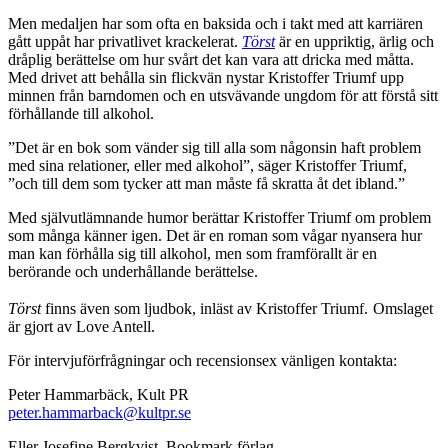
Men medaljen har som ofta en baksida och i takt med att karriären
gått uppåt har privatlivet krackelerat.
Törst
är en uppriktig, ärlig och
dråplig berättelse om hur svårt det kan vara att dricka med måtta.
Med drivet att behålla sin flickvän nystar Kristoffer Triumf upp
minnen från barndomen och en utsvävande ungdom för att förstå sitt
förhållande till alkohol.
”Det är en bok som vänder sig till alla som någonsin haft problem
med sina relationer, eller med alkohol”, säger Kristoffer Triumf,
”och till dem som tycker att man måste få skratta åt det ibland.”
Med självutlämnande humor berättar Kristoffer Triumf om problem
som många känner igen. Det är en roman som vågar nyansera hur
man kan förhålla sig till alkohol, men som framförallt är en
berörande och underhållande berättelse.
Törst
finns även som ljudbok, inläst av Kristoffer Triumf.
Omslaget
är gjort av Love Antell.
För intervjuförfrågningar och recensionsex vänligen kontakta:
Peter Hammarbäck, Kult PR
peter.hammarback@kultpr.se
Eller Josefine Bergkvist, Bookmark förlag