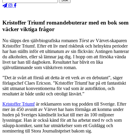
Kristoffer Triumf romandebuterar med en bok som
väcker viktiga frågor
Nu släpps den självbiografiska romanen
Törst
av Värvet-skaparen
Kristoffer Triumf. Efter ett liv med riskbruk och helnyktra perioder
har han ställts inför ett ultimatum av sin flickvän: Antingen hanterar
du alkoholen, eller så lämnar jag dig.
I hopp om att försöka vända
livet tar han till dagboken. Resultatet har blivit en lika
självutlämnande som välskriven roman.
”Det är svårt att förstå att detta är ett verk av en debutant”, säger
förlagschef Claes Ericson. ”Kristoffer Triumf har på ett fantastiskt
sätt utmanat konventionerna för vad som är autofiktion, och
resultatet är både unikt och otroligt läsvärt.”
Kristoffer Triumf
är reklamaren som tog podden till Sverige. Efter
mer än 450 avsnitt av Värvet har hans förmåga att komma under
huden på Sveriges kändiselit lockat till mer än 100 miljoner
lyssningar. Han är också känd för att ha arbetat med tv och som
ståupp-komiker, samt har utmärkelser som ett Guldägg och
nominering till Stora Journalistpriset bakom sig.