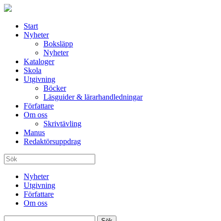
Start
Nyheter
Boksläpp
Nyheter
Kataloger
Skola
Utgivning
Böcker
Läsguider & lärarhandledningar
Författare
Om oss
Skrivtävling
Manus
Redaktörsuppdrag
Nyheter
Utgivning
Författare
Om oss