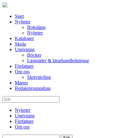
Start
Nyheter
Boksläpp
Nyheter
Kataloger
Skola
Utgivning
Böcker
Läsguider & lärarhandledningar
Författare
Om oss
Skrivtävling
Manus
Redaktörsuppdrag
Nyheter
Utgivning
Författare
Om oss