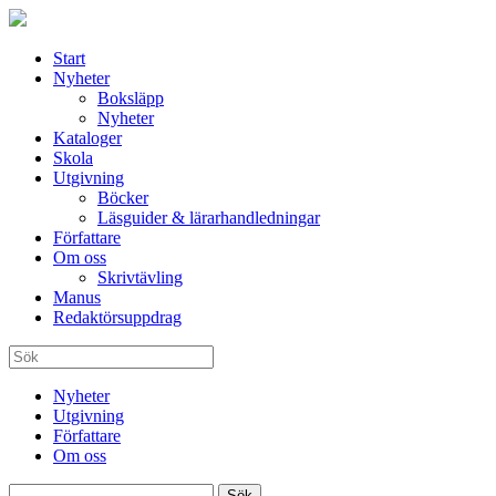
Start
Nyheter
Boksläpp
Nyheter
Kataloger
Skola
Utgivning
Böcker
Läsguider & lärarhandledningar
Författare
Om oss
Skrivtävling
Manus
Redaktörsuppdrag
Nyheter
Utgivning
Författare
Om oss