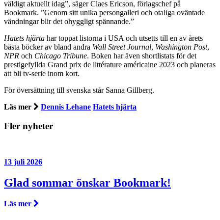
väldigt aktuellt idag”, säger Claes Ericson, förlagschef på
Bookmark. ”Genom sitt unika persongalleri och otaliga oväntade
vändningar blir det ohyggligt spännande.”
Hatets hjärta
har toppat listorna i USA och utsetts till en av årets
bästa böcker av bland andra
Wall Street Journal
,
Washington Post
,
NPR
och
Chicago Tribune
. Boken har även shortlistats för det
prestigefyllda Grand prix de littérature américaine 2023 och planeras
att bli tv-serie inom kort.
För översättning till svenska står Sanna Gillberg.
Läs mer
Dennis Lehane
Hatets hjärta
Fler nyheter
13 juli 2026
Glad sommar önskar Bookmark!
Läs mer