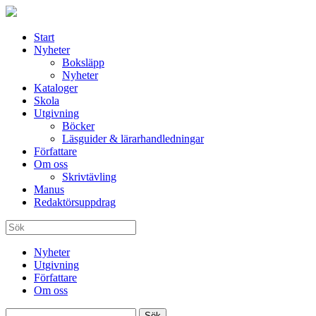
Start
Nyheter
Boksläpp
Nyheter
Kataloger
Skola
Utgivning
Böcker
Läsguider & lärarhandledningar
Författare
Om oss
Skrivtävling
Manus
Redaktörsuppdrag
Nyheter
Utgivning
Författare
Om oss