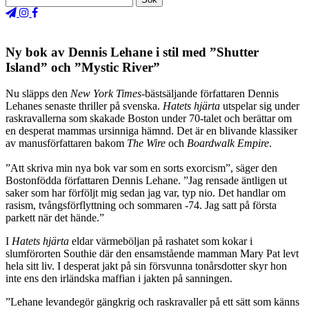
Ny bok av Dennis Lehane i stil med ”Shutter
Island” och ”Mystic River”
Nu släpps den
New York Times
-bästsäljande författaren Dennis
Lehanes senaste thriller på svenska.
Hatets hjärta
utspelar sig under
raskravallerna som skakade Boston under 70-talet och berättar om
en desperat mammas ursinniga hämnd. Det är en blivande klassiker
av manusförfattaren bakom
The Wire
och
Boardwalk Empire
.
”Att skriva min nya bok var som en sorts exorcism”, säger den
Bostonfödda författaren Dennis Lehane. ”Jag rensade äntligen ut
saker som har förföljt mig sedan jag var, typ nio. Det handlar om
rasism, tvångsförflyttning och sommaren -74. Jag satt på första
parkett när det hände.”
I
Hatets hjärta
eldar värmeböljan på rashatet som kokar i
slumförorten Southie där den ensamstående mamman Mary Pat levt
hela sitt liv. I desperat jakt på sin försvunna tonårsdotter skyr hon
inte ens den irländska maffian i jakten på sanningen.
”Lehane levandegör gängkrig och raskravaller på ett sätt som känns