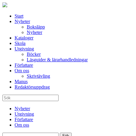
Start
Nyheter
Boksläpp
Nyheter
Kataloger
Skola
Utgivning
Böcker
Läsguider & lärarhandledningar
Författare
Om oss
Skrivtävling
Manus
Redaktörsuppdrag
Nyheter
Utgivning
Författare
Om oss