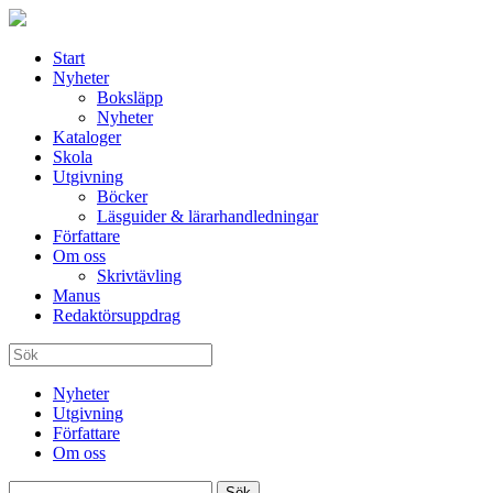
Start
Nyheter
Boksläpp
Nyheter
Kataloger
Skola
Utgivning
Böcker
Läsguider & lärarhandledningar
Författare
Om oss
Skrivtävling
Manus
Redaktörsuppdrag
Nyheter
Utgivning
Författare
Om oss