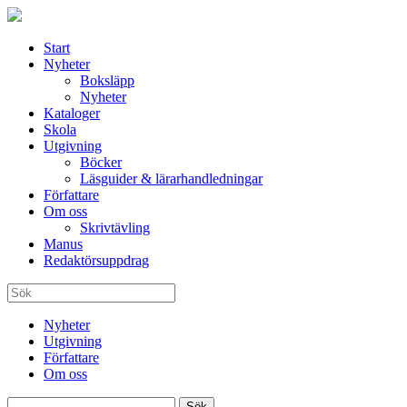
Start
Nyheter
Boksläpp
Nyheter
Kataloger
Skola
Utgivning
Böcker
Läsguider & lärarhandledningar
Författare
Om oss
Skrivtävling
Manus
Redaktörsuppdrag
Nyheter
Utgivning
Författare
Om oss