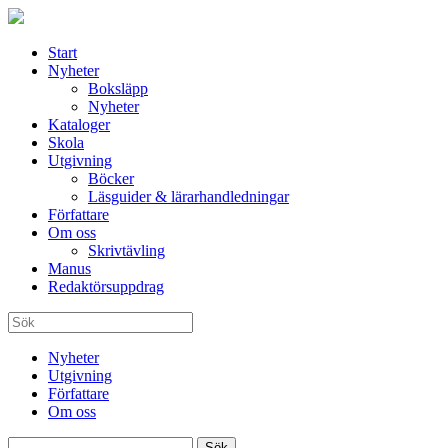
Start
Nyheter
Boksläpp
Nyheter
Kataloger
Skola
Utgivning
Böcker
Läsguider & lärarhandledningar
Författare
Om oss
Skrivtävling
Manus
Redaktörsuppdrag
Nyheter
Utgivning
Författare
Om oss