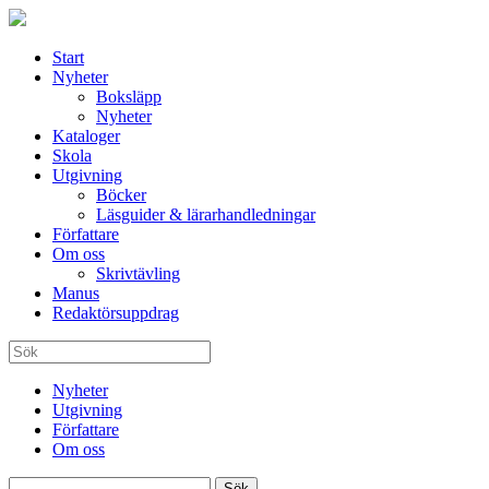
Start
Nyheter
Boksläpp
Nyheter
Kataloger
Skola
Utgivning
Böcker
Läsguider & lärarhandledningar
Författare
Om oss
Skrivtävling
Manus
Redaktörsuppdrag
Nyheter
Utgivning
Författare
Om oss