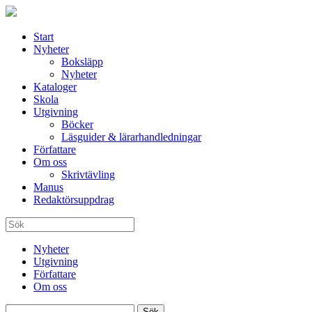
Start
Nyheter
Boksläpp
Nyheter
Kataloger
Skola
Utgivning
Böcker
Läsguider & lärarhandledningar
Författare
Om oss
Skrivtävling
Manus
Redaktörsuppdrag
Nyheter
Utgivning
Författare
Om oss