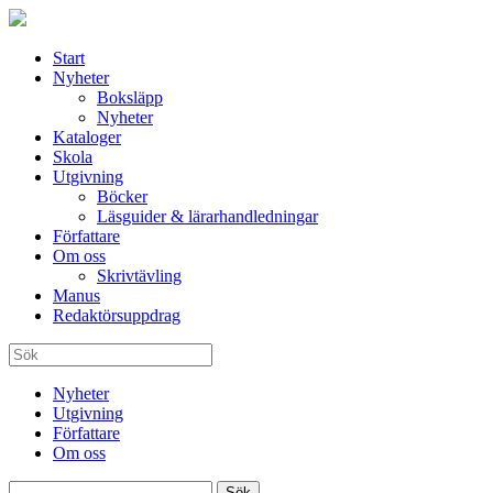
Start
Nyheter
Boksläpp
Nyheter
Kataloger
Skola
Utgivning
Böcker
Läsguider & lärarhandledningar
Författare
Om oss
Skrivtävling
Manus
Redaktörsuppdrag
Nyheter
Utgivning
Författare
Om oss