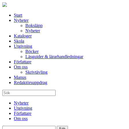
Start
Nyheter
Boksläpp
Nyheter
Kataloger
Skola
Utgivning
Böcker
Läsguider & lärarhandledningar
Författare
Om oss
Skrivtävling
Manus
Redaktörsuppdrag
Nyheter
Utgivning
Författare
Om oss