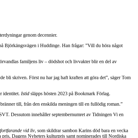
terdyningar genom decennier.
 på Björkängsvägen i Huddinge. Han frågar: ”Vill du höra något
vandlas familjens liv – dödshot och livvakter blir en del av
 bli skriven. Först nu har jag haft kraften att göra det”, säger Tom
r identitet.
Istid
släpps hösten 2023 på Bookmark Förlag.
ränner till, från den enskilda meningen till en fullödig roman.”
 på SVT. Dessutom innehåller septembernumret av Tidningen Vi en
fortfarande vid liv
, som skildrar sambon Karins död bara en vecka
ra pris, Dagens Nyheters kulturpris samt nominerades till Nordiska