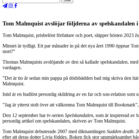
Tom Malmquist avslöjar följderna av spelskandalen 
Tom Malmquist, prisbelönt författare och poet, släpper hösten 2023
Is
Minnet är tydligt. Ett par månader in på det nya året 1990 öppnar To
stort?”
Thomas Malmquists avslöjande av den så kallade spelskandalen, med på
vardagen.
”Det är tio år sedan min pappa på dödsbädden bad mig skriva den här bo
Malmquist.
Istid är en hudlöst personlig skildring av en far och son-relation som 
”Jag är ytterst stolt över att välkomna Tom Malmquist till Bookmark”, 
Den 12 september har tv-serien
Spelskandalen
, som är inspirerad av 
personlig artikel om spelskandalen, skriven av Tom Malmquist.
Tom Malmquist debuterade 2007 med diktsamlingen
Sudden death
. 
efter att deras dotter Livia föddes. Boken fick stor uppmärksamhet bå