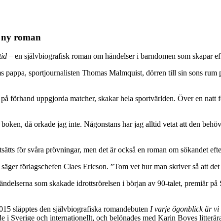
i ny roman
tid
– en självbiografisk roman om händelser i barndomen som skapar ef
ms pappa, sportjournalisten Thomas Malmquist, dörren till sin sons rum
 förhand uppgjorda matcher, skakar hela sportvärlden. Över en natt för
ken, då orkade jag inte. Någonstans har jag alltid vetat att den behövde
utsätts för svåra prövningar, men det är också en roman om sökandet efte
säger förlagschefen Claes Ericson. ”Tom vet hur man skriver så att det b
händelserna som skakade idrottsrörelsen i början av 90-talet, premiär
2015 släpptes den självbiografiska romandebuten
I varje ögonblick är vi 
de i Sverige och internationellt, och belönades med Karin Boyes litterä