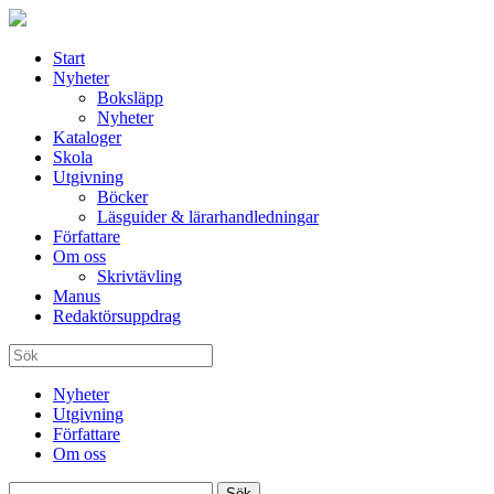
Start
Nyheter
Boksläpp
Nyheter
Kataloger
Skola
Utgivning
Böcker
Läsguider & lärarhandledningar
Författare
Om oss
Skrivtävling
Manus
Redaktörsuppdrag
Nyheter
Utgivning
Författare
Om oss