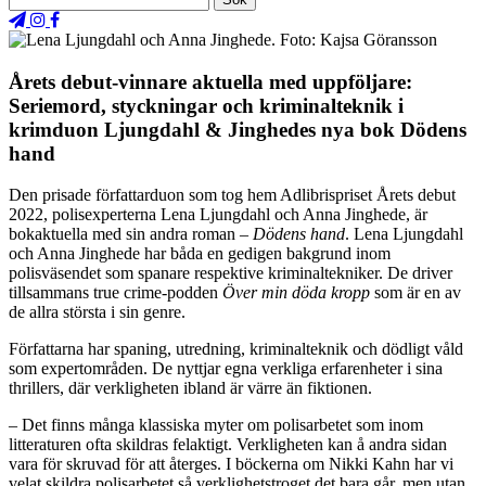
Årets debut-vinnare aktuella med uppföljare:
Seriemord, styckningar och kriminalteknik i
krimduon Ljungdahl & Jinghedes nya bok Dödens
hand
Den prisade författarduon som tog hem Adlibrispriset Årets debut
2022, polisexperterna Lena Ljungdahl och Anna Jinghede, är
bokaktuella med sin andra roman –
Dödens hand
. Lena Ljungdahl
och Anna Jinghede har båda en gedigen bakgrund inom
polisväsendet som spanare respektive kriminaltekniker. De driver
tillsammans true crime-podden
Över min döda kropp
som är en av
de allra största i sin genre.
Författarna har spaning, utredning, kriminalteknik och dödligt våld
som expertområden. De nyttjar egna verkliga erfarenheter i sina
thrillers, där verkligheten ibland är värre än fiktionen.
– Det finns många klassiska myter om polisarbetet som inom
litteraturen ofta skildras felaktigt. Verkligheten kan å andra sidan
vara för skruvad för att återges. I böckerna om Nikki Kahn har vi
velat skildra polisarbetet så verklighetstroget det bara går, men utan