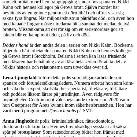
som ett brutalt mord i en trappuppgång landar hos spanaren Nikki
Kahn och hennes kollegor på Grova brott. Själva mordet har
bevittnats av en granne genom ett dörrtitthål och offret visar sig
sakna fyra fingrar. När miljonärshustrun påträffas död, och även hon
med kapade fingrar måste utredarna hitta sambandet mellan de två
brotten. Misstankarna att det rör sig om en seriemördare gör att
jakten blir en kamp mot tiden, på liv och död.
Dödens hand
är den andra delen i serien om Nikki Kahn. Böckerna
följer den hårt arbetande spanaren Nikki Kahn och hennes kollegor
på Grova brott i Stockholm. Delarna i serien kan läsas fristående
men läsaren har behållning av att läsa hela serien för att ta del av
Nikkis historia och relationerna som utvecklas över tid.
Lena Ljungdahl
är före detta polis som tidigare arbetade som
spanare och förundersökningsledare. Numera arbetar hon som krim-
och säkerhetsexpert, skolsäkerhetsspecialist, föreläsare, författare
och poddare liksom lärare på juristlinjen. Även rådgivare för
myndigheten Centrum mot våldsbejakande extremism. 2020 vann
hon Qnetpriset för Årets kvinna inom säkerhetsbranschen. Hon har
varit med i programmet
Tjuv och polis
på SVT.
Anna Jinghede
är polis, kriminaltekniker, rättsodontolog,
doktorand och krönikör. Hennes huvudsakliga syssla är att säkra
spår på brottsplatser. Som rättsodontolog bidrar hon främst med