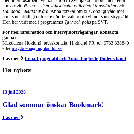
identifieringsarbetet vid katastrofer i Sverige och utomlands. Hon
har skrivit böckerna
Den våldsutsatta patienten i tandvården
och
Handbok i akuttandvård
. Anna forskar om bl.a. dödligt våld mot
barn samt dödligt och icke dödligt våld mot kvinnor samt strypvåld.
Hon har varit med i programmet
Tjuv och polis
på SVT.
För mer information och intervjuförfrågningar, kontakta
gärna:
Magdalena Höglund, presskontakt, Highland PR, tel: 0733 338840
eller
magdalena@highlandpr.se
Läs mer
Lena Ljungdahl och Anna Jinghede
Dödens hand
Fler nyheter
13 juli 2026
Glad sommar önskar Bookmark!
Läs mer