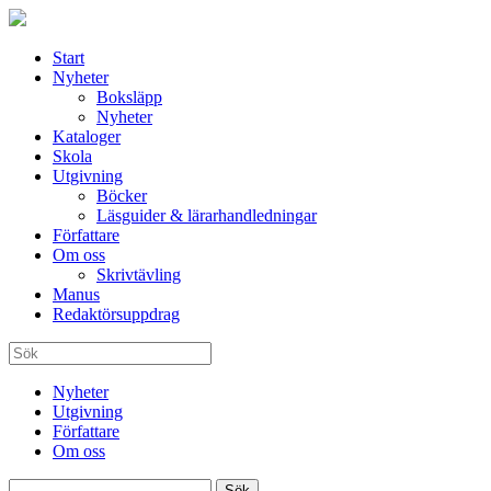
Start
Nyheter
Boksläpp
Nyheter
Kataloger
Skola
Utgivning
Böcker
Läsguider & lärarhandledningar
Författare
Om oss
Skrivtävling
Manus
Redaktörsuppdrag
Nyheter
Utgivning
Författare
Om oss