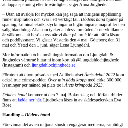
att tappa spänning eller trovärdighet, säger Anna Jinghede.
– Utan att avslöja för mycket kan jag säga att intrigens upplösning
finner inspiration och svar i ett verkligt fall.
Dödens hand
bjuder på
spaning, kriminalteknik, styckningar och gärningsmannaprofiler i en
salig blandning. Alla som tycker att dessa områden är nervkittlande
är välkomna att besöka oss när vi åker på turné för att träffa läsare
och poddlyssnare. Vi gästar Västerås den 4 maj, Göteborg den 31
maj och Ystad den 1 juni, säger Lena Ljungdahl.
Mer information och anmälningsinformation om Ljungdahl &
Jinghedes vårturné hittar ni inom kort på @ljungdahlochjinghede
(Instagram) och
ljungdahlochjinghede.se
Förutom att duon prisades med Adlibrispriset
Årets debut 2022
kom
också true crime-podden
Över min döda kropp
med cirka 300 000
lyssningar per månad på plats tre i
Årets krimpodd 2023
.
Dödens hand
kommer ut den 7 maj. Bokomslag och författarbilder
finns att
ladda ner här
. Ljudboken läses in av skådespelerskan Eva
Röse.
Handling –
Dödens hand
Försvinnandet av en miljonärshustru engagerar medierna, samtidigt