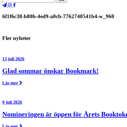
6f1f6c38-b80b-4ed9-a0cb-7762740541b4-w_960
Fler nyheter
13 juli 2026
Glad sommar önskar Bookmark!
Läs mer
9 juli 2026
Nomineringen är öppen för Årets Booktok
Läs mer