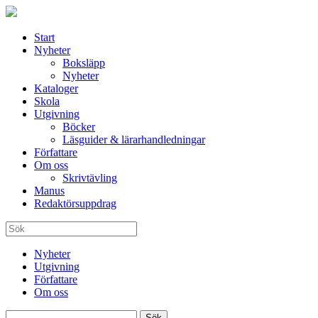
Start
Nyheter
Boksläpp
Nyheter
Kataloger
Skola
Utgivning
Böcker
Läsguider & lärarhandledningar
Författare
Om oss
Skrivtävling
Manus
Redaktörsuppdrag
Nyheter
Utgivning
Författare
Om oss