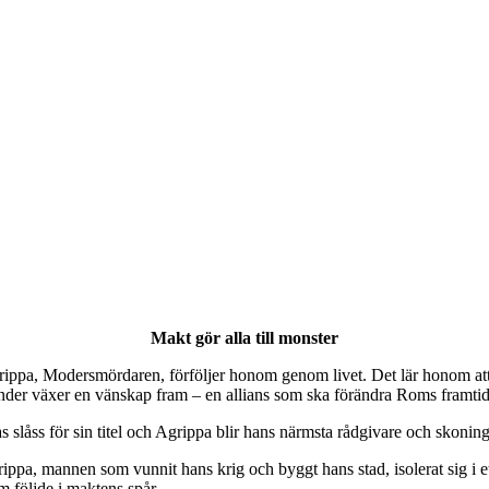
Makt gör alla till monster
ppa, Modersmördaren, förföljer honom genom livet. Det lär honom att b
under växer en vänskap fram – en allians som ska förändra Roms framtid
 slåss för sin titel och Agrippa blir hans närmsta rådgivare och skoning
a, mannen som vunnit hans krig och byggt hans stad, isolerat sig i et
 följde i maktens spår.