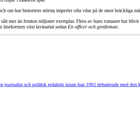
och om hur historiens största imperier ofta vilar på de mest bräckliga m
r sålt mer än femton miljoner exemplar. Flera av hans romaner har blivit 
r läsekretsen växt lavinartat sedan
En officer och gentleman
.
m journalist och politisk redaktör innan han 1992 debuterade med den ko