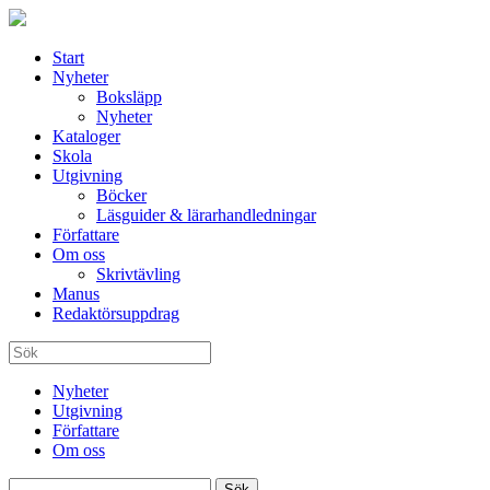
Start
Nyheter
Boksläpp
Nyheter
Kataloger
Skola
Utgivning
Böcker
Läsguider & lärarhandledningar
Författare
Om oss
Skrivtävling
Manus
Redaktörsuppdrag
Nyheter
Utgivning
Författare
Om oss