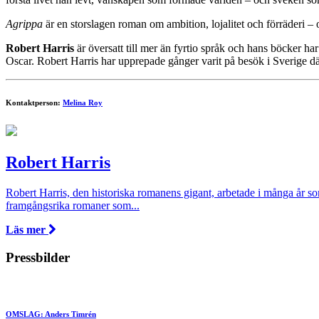
Agrippa
är en storslagen roman om ambition, lojalitet och förräderi – 
Robert Harris
är översatt till mer än fyrtio språk och hans böcker ha
Oscar. Robert Harris har upprepade gånger varit på besök i Sverige dä
Kontaktperson:
Melina Roy
Robert Harris
Robert Harris, den historiska romanens gigant, arbetade i många år so
framgångsrika romaner som...
Läs mer
Pressbilder
OMSLAG: Anders Timrén