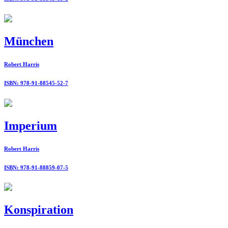
München
Robert Harris
ISBN: 978-91-88545-52-7
Imperium
Robert Harris
ISBN: 978-91-88859-07-5
Konspiration