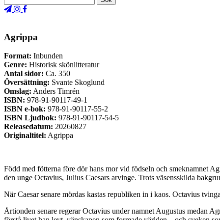
Agrippa
Format:
Inbunden
Genre:
Historisk skönlitteratur
Antal sidor:
Ca. 350
Översättning:
Svante Skoglund
Omslag:
Anders Timrén
ISBN:
978-91-90117-49-1
ISBN e-bok:
978-91-90117-55-2
ISBN Ljudbok:
978-91-90117-54-5
Releasedatum:
20260827
Originaltitel:
Agrippa
Född med fötterna före dör hans mor vid födseln och smeknamnet Agri
den unge Octavius, Julius Caesars arvinge. Trots väsensskilda bakgr
När Caesar senare mördas kastas republiken in i kaos. Octavius tvingas
Årtionden senare regerar Octavius under namnet Augustus medan Agripp
förstå livet han levt, vänskapen som formade världen – och sveken som