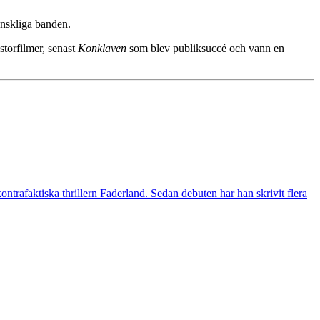
änskliga banden.
storfilmer, senast
Konklaven
som blev publiksuccé och vann en
ntrafaktiska thrillern Faderland. Sedan debuten har han skrivit flera