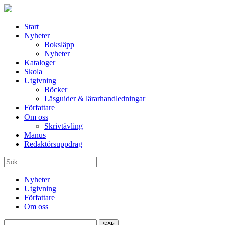
Start
Nyheter
Boksläpp
Nyheter
Kataloger
Skola
Utgivning
Böcker
Läsguider & lärarhandledningar
Författare
Om oss
Skrivtävling
Manus
Redaktörsuppdrag
Nyheter
Utgivning
Författare
Om oss