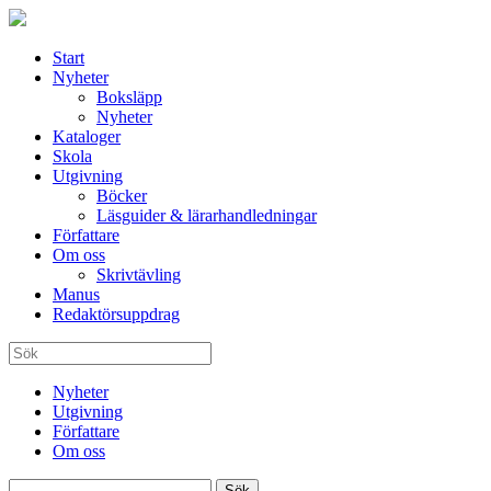
Start
Nyheter
Boksläpp
Nyheter
Kataloger
Skola
Utgivning
Böcker
Läsguider & lärarhandledningar
Författare
Om oss
Skrivtävling
Manus
Redaktörsuppdrag
Nyheter
Utgivning
Författare
Om oss