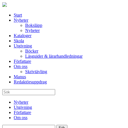
Start
Nyheter
Boksläpp
Nyheter
Kataloger
Skola
Utgivning
Böcker
Läsguider & lärarhandledningar
Författare
Om oss
Skrivtävling
Manus
Redaktörsuppdrag
Nyheter
Utgivning
Författare
Om oss