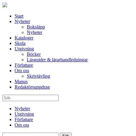
Start
Nyheter
Boksläpp
Nyheter
Kataloger
Skola
Utgivning
Böcker
Läsguider & lärarhandledningar
Författare
Om oss
Skrivtävling
Manus
Redaktörsuppdrag
Nyheter
Utgivning
Författare
Om oss