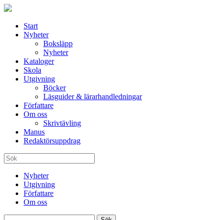
Start
Nyheter
Boksläpp
Nyheter
Kataloger
Skola
Utgivning
Böcker
Läsguider & lärarhandledningar
Författare
Om oss
Skrivtävling
Manus
Redaktörsuppdrag
Nyheter
Utgivning
Författare
Om oss