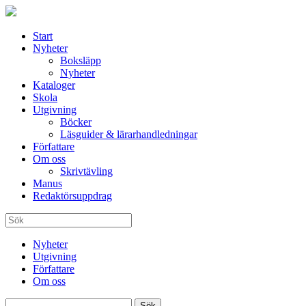
Start
Nyheter
Boksläpp
Nyheter
Kataloger
Skola
Utgivning
Böcker
Läsguider & lärarhandledningar
Författare
Om oss
Skrivtävling
Manus
Redaktörsuppdrag
Nyheter
Utgivning
Författare
Om oss