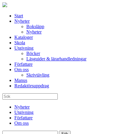
Start
Nyheter
Boksläpp
Nyheter
Kataloger
Skola
Utgivning
Böcker
Läsguider & lärarhandledningar
Författare
Om oss
Skrivtävling
Manus
Redaktörsuppdrag
Nyheter
Utgivning
Författare
Om oss