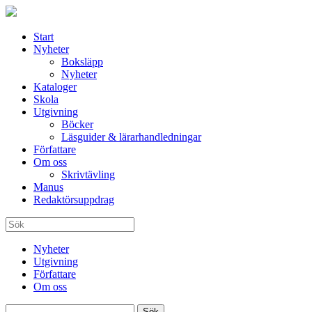
Start
Nyheter
Boksläpp
Nyheter
Kataloger
Skola
Utgivning
Böcker
Läsguider & lärarhandledningar
Författare
Om oss
Skrivtävling
Manus
Redaktörsuppdrag
Nyheter
Utgivning
Författare
Om oss