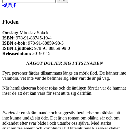
Floden
Omslag:
Miroslav Sokcic
ISBN:
978-91-88745-19-4
ISBN e-bok:
978-91-88859-98-3
ISBN Ljudbok:
978-91-88859-99-0
Releasedatum:
20190115
NÅGOT DÖLJER SIG I TYSTNADEN
Fyra personer färdas tillsammans längs en mörk flod. De känner inte
varandra, vet inte var de befinner sig eller vart de är på väg.
När hemligheterna börjar röjas och de äntligen förstår var de hamnat
inser de att det kan vara för sent att ta sig därifrån.
Floden
är en skrämmande och suggestiv berättelse om rädslan att
inte kunna undgå sitt öde. Det är en roman om oläkta sår och om
sökandet efter svar både i och utanför oss själva. Med starka
spänningselement och kopplingar till litteraturens klassiker ställer