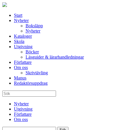
Start
Nyheter
Boksläpp
Nyheter
Kataloger
Skola
Utgivning
Böcker
Läsguider & lärarhandledningar
Författare
Om oss
Skrivtävling
Manus
Redaktörsuppdrag
Nyheter
Utgivning
Författare
Om oss