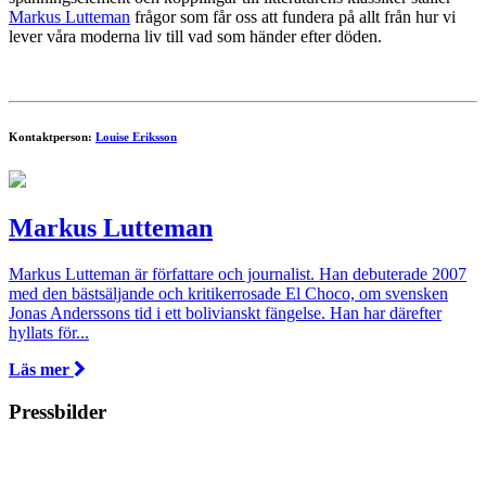
Markus Lutteman
frågor som får oss att fundera på allt från hur vi
lever våra moderna liv till vad som händer efter döden.
Kontaktperson:
Louise Eriksson
Markus Lutteman
Markus Lutteman är författare och journalist. Han debuterade 2007
med den bästsäljande och kritikerrosade El Choco, om svensken
Jonas Anderssons tid i ett bolivianskt fängelse. Han har därefter
hyllats för...
Läs mer
Pressbilder