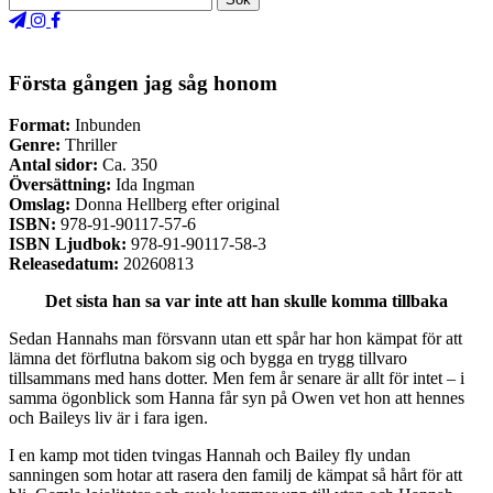
Första gången jag såg honom
Format:
Inbunden
Genre:
Thriller
Antal sidor:
Ca. 350
Översättning:
Ida Ingman
Omslag:
Donna Hellberg efter original
ISBN:
978-91-90117-57-6
ISBN Ljudbok:
978-91-90117-58-3
Releasedatum:
20260813
Det sista han sa var inte att han skulle komma tillbaka
Sedan Hannahs man försvann utan ett spår har hon kämpat för att
lämna det förflutna bakom sig och bygga en trygg tillvaro
tillsammans med hans dotter. Men fem år senare är allt för intet – i
samma ögonblick som Hanna får syn på Owen vet hon att hennes
och Baileys liv är i fara igen.
I en kamp mot tiden tvingas Hannah och Bailey fly undan
sanningen som hotar att rasera den familj de kämpat så hårt för att