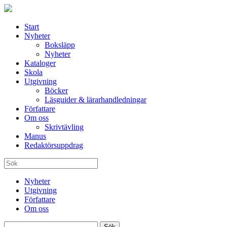
Start
Nyheter
Boksläpp
Nyheter
Kataloger
Skola
Utgivning
Böcker
Läsguider & lärarhandledningar
Författare
Om oss
Skrivtävling
Manus
Redaktörsuppdrag
Nyheter
Utgivning
Författare
Om oss