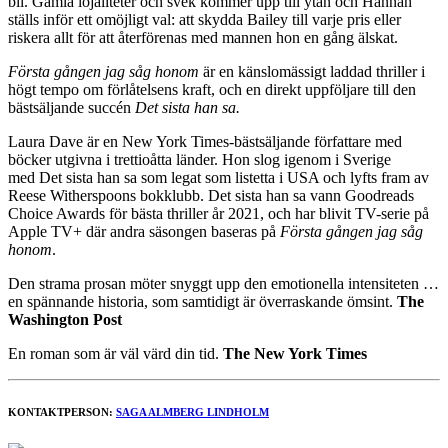
bli. Gamla lojaliteter och svek kommer upp till ytan och Hannah
ställs inför ett omöjligt val: att skydda Bailey till varje pris eller
riskera allt för att återförenas med mannen hon en gång älskat.
Första gången jag såg honom
är en känslomässigt laddad thriller i
högt tempo om förlåtelsens kraft, och en direkt uppföljare till den
bästsäljande succén
Det sista han sa.
Laura Dave är en New York Times-bästsäljande författare med
böcker utgivna i trettioåtta länder. Hon slog igenom i Sverige
med Det sista han sa som legat som listetta i USA och lyfts fram av
Reese Witherspoons bokklubb. Det sista han sa vann Goodreads
Choice Awards för bästa thriller år 2021, och har blivit TV-serie på
Apple TV+ där andra säsongen baseras på
Första gången jag såg
honom
.
Den strama prosan möter snyggt upp den emotionella intensiteten …
en spännande historia, som samtidigt är överraskande ömsint.
The
Washington Post
En roman som är väl värd din tid.
The New York Times
KONTAKTPERSON:
SAGA ALMBERG LINDHOLM