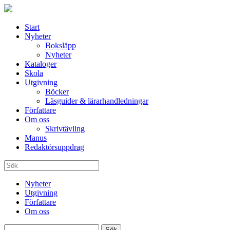
Start
Nyheter
Boksläpp
Nyheter
Kataloger
Skola
Utgivning
Böcker
Läsguider & lärarhandledningar
Författare
Om oss
Skrivtävling
Manus
Redaktörsuppdrag
Nyheter
Utgivning
Författare
Om oss