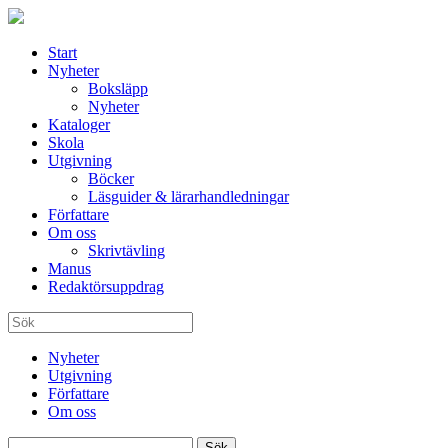
Start
Nyheter
Boksläpp
Nyheter
Kataloger
Skola
Utgivning
Böcker
Läsguider & lärarhandledningar
Författare
Om oss
Skrivtävling
Manus
Redaktörsuppdrag
Nyheter
Utgivning
Författare
Om oss