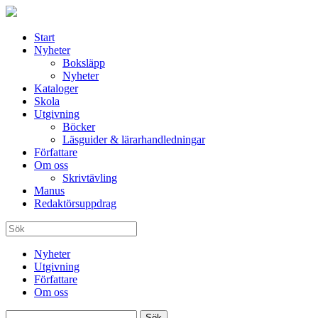
Start
Nyheter
Boksläpp
Nyheter
Kataloger
Skola
Utgivning
Böcker
Läsguider & lärarhandledningar
Författare
Om oss
Skrivtävling
Manus
Redaktörsuppdrag
Nyheter
Utgivning
Författare
Om oss