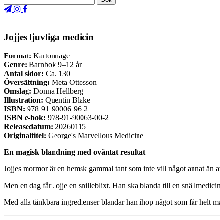
Jojjes ljuvliga medicin
Format:
Kartonnage
Genre:
Barnbok 9–12 år
Antal sidor:
Ca. 130
Översättning:
Meta Ottosson
Omslag:
Donna Hellberg
Illustration:
Quentin Blake
ISBN:
978-91-90006-96-2
ISBN e-bok:
978-91-90063-00-2
Releasedatum:
20260115
Originaltitel:
George's Marvellous Medicine
En magisk blandning med oväntat resultat
Jojjes mormor är en hemsk gammal tant som inte vill något annat än att
Men en dag får Jojje en snilleblixt. Han ska blanda till en snällmedicin 
Med alla tänkbara ingredienser blandar han ihop något som får helt ma