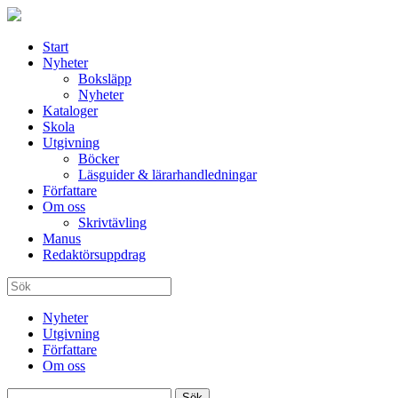
Start
Nyheter
Boksläpp
Nyheter
Kataloger
Skola
Utgivning
Böcker
Läsguider & lärarhandledningar
Författare
Om oss
Skrivtävling
Manus
Redaktörsuppdrag
Nyheter
Utgivning
Författare
Om oss