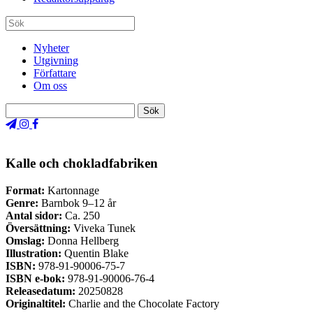
Nyheter
Utgivning
Författare
Om oss
Kalle och chokladfabriken
Format:
Kartonnage
Genre:
Barnbok 9–12 år
Antal sidor:
Ca. 250
Översättning:
Viveka Tunek
Omslag:
Donna Hellberg
Illustration:
Quentin Blake
ISBN:
978-91-90006-75-7
ISBN e-bok:
978-91-90006-76-4
Releasedatum:
20250828
Originaltitel:
Charlie and the Chocolate Factory