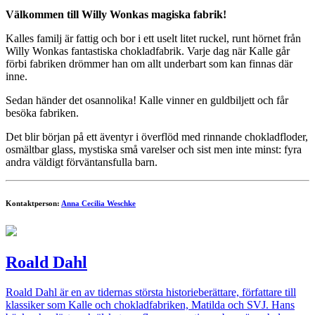
Välkommen till Willy Wonkas magiska fabrik!
Kalles familj är fattig och bor i ett uselt litet ruckel, runt hörnet från
Willy Wonkas fantastiska chokladfabrik. Varje dag när Kalle går
förbi fabriken drömmer han om allt underbart som kan finnas där
inne.
Sedan händer det osannolika! Kalle vinner en guldbiljett och får
besöka fabriken.
Det blir början på ett äventyr i överflöd med rinnande chokladfloder,
osmältbar glass, mystiska små varelser och sist men inte minst: fyra
andra väldigt förväntansfulla barn.
Kontaktperson:
Anna Cecilia Weschke
Roald Dahl
Roald Dahl är en av tidernas största historieberättare, författare till
klassiker som Kalle och chokladfabriken, Matilda och SVJ. Hans