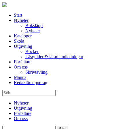
Start
Nyheter
Boksläpp
Nyheter
Kataloger
Skola
Utgivning
Böcker
Läsguider & lärarhandledningar
Författare
Om oss
Skrivtävling
Manus
Redaktörsuppdrag
Nyheter
Utgivning
Författare
Om oss