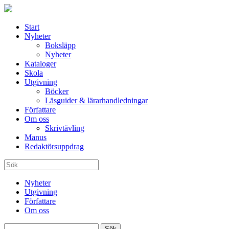
Start
Nyheter
Boksläpp
Nyheter
Kataloger
Skola
Utgivning
Böcker
Läsguider & lärarhandledningar
Författare
Om oss
Skrivtävling
Manus
Redaktörsuppdrag
Nyheter
Utgivning
Författare
Om oss